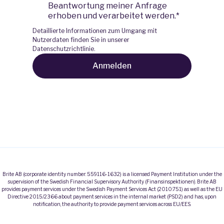
Beantwortung meiner Anfrage
erhoben und verarbeitet werden.
*
Detaillierte Informationen zum Umgang mit
Nutzerdaten finden Sie in unserer
Datenschutzrichtlinie
.
Brite AB (corporate identity number: 559116-1632) is a licensed Payment Institution under the
supervision of the Swedish Financial Supervisory Authority (Finansinspektionen). Brite AB
provides payment services under the Swedish Payment Services Act (2010:751) as well as the EU
Directive 2015/2366 about payment services in the internal market (PSD2) and has, upon
notification, the authority to provide payment services across EU/EES.